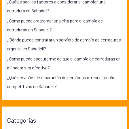
¿Cuáles son los factores a considerar al cambiar una
cerradura en Sabadell?
¿Cómo puedo programar una cita para el cambio de
cerraduras en Sabadell?
¿Dónde puedo contratar un servicio de cambio de cerraduras
urgente en Sabadell?
¿Cómo puedo asegurarme de que el cambio de cerraduras en
mi hogar sea efectivo?
¿Qué servicios de reparación de persianas ofrecen precios
competitivos en Sabadell?
Categorías