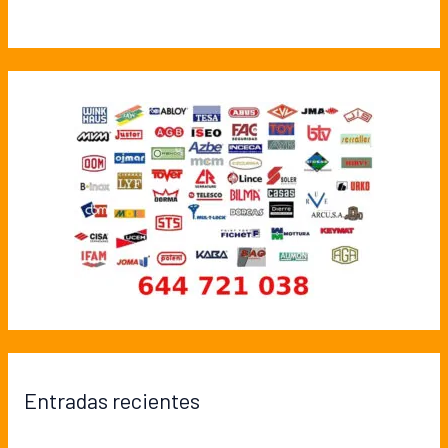
Entradas recientes