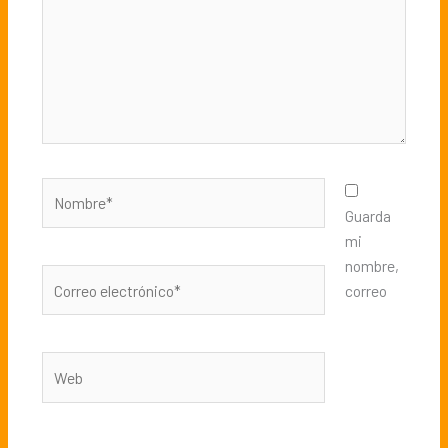
Nombre*
Guarda
mi
nombre,
Correo
correo
electrónico*
Web