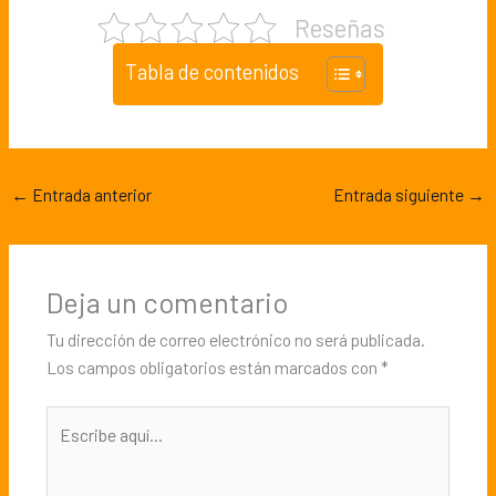
Reseñas
Tabla de contenidos
←
Entrada anterior
Entrada siguiente
→
Deja un comentario
Tu dirección de correo electrónico no será publicada.
Los campos obligatorios están marcados con
*
Escribe
aquí...