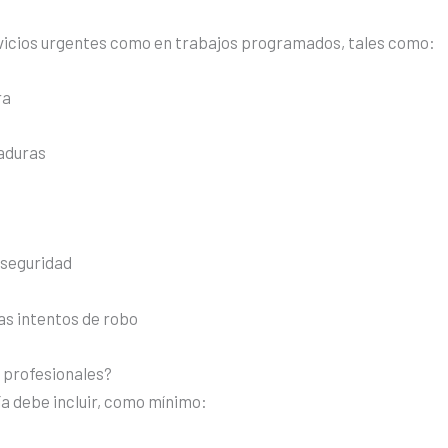
ervicios urgentes como en trabajos programados, tales como:
ra
aduras
 seguridad
as intentos de robo
s profesionales?
ía debe incluir, como mínimo: