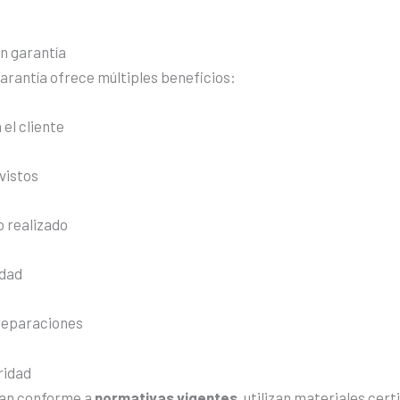
n garantía
 garantía ofrece múltiples beneficios:
 el cliente
vistos
o realizado
idad
 reparaciones
ridad
jan conforme a
normativas vigentes
, utilizan materiales cer