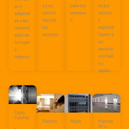
a y un
para tus
do por
es y
control
ventana
técnico
adaptad
fácil de
s.
s
as a las
los
especial
necesid
accesos
izados y
ades de
.
un
tu hogar
servicio
o
confiabl
negocio.
e y
rápido.
Cajas
Fuertes
Puertas
Rejas
Puertas
RF y