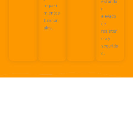
estánda
requeri
r
mientos
elevado
funcion
de
ales.
resisten
cia y
segurida
d.