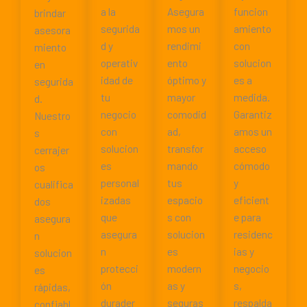
a la
Asegura
funcion
brindar
segurida
mos un
amiento
asesora
d y
rendimi
con
miento
operativ
ento
solucion
en
idad de
óptimo y
es a
segurida
tu
mayor
medida.
d.
negocio
comodid
Garantiz
Nuestro
con
ad,
amos un
s
solucion
transfor
acceso
cerrajer
es
mando
cómodo
os
personal
tus
y
cualifica
izadas
espacio
eficient
dos
que
s con
e para
asegura
asegura
solucion
residenc
n
n
es
ias y
solucion
protecci
modern
negocio
es
ón
as y
s,
rápidas,
durader
seguras
respalda
confiabl