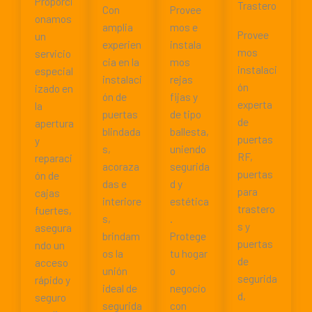
Proporci
Trastero
Con
Provee
onamos
amplia
mos e
Provee
un
experien
instala
mos
servicio
cia en la
mos
instalaci
especial
instalaci
rejas
ón
izado en
ón de
fijas y
experta
la
puertas
de tipo
de
apertura
blindada
ballesta,
puertas
y
s,
uniendo
RF,
reparaci
acoraza
segurida
puertas
ón de
das e
d y
para
cajas
interiore
estética
trastero
fuertes,
s,
.
s y
asegura
brindam
Protege
puertas
ndo un
os la
tu hogar
de
acceso
unión
o
segurida
rápido y
ideal de
negocio
d,
seguro
segurida
con