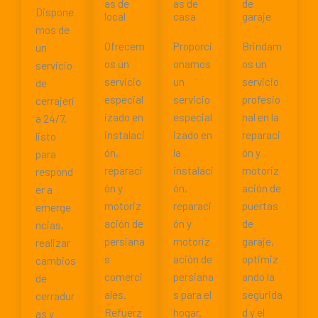
as de
as de
de
Dispone
local
casa
garaje
mos de
Ofrecem
Proporci
Brindam
un
os un
onamos
os un
servicio
servicio
un
servicio
de
especial
servicio
profesio
cerrajerí
izado en
especial
nal en la
a 24/7,
instalaci
izado en
reparaci
listo
ón,
la
ón y
para
reparaci
instalaci
motoriz
respond
ón y
ón,
ación de
er a
motoriz
reparaci
puertas
emerge
ación de
ón y
de
ncias,
persiana
motoriz
garaje,
realizar
s
ación de
optimiz
cambios
comerci
persiana
ando la
de
ales.
s para el
segurida
cerradur
Refuerz
hogar.
d y el
as y