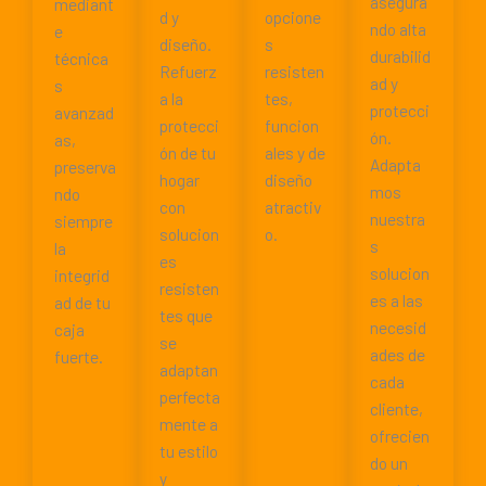
asegura
mediant
d y
opcione
ndo alta
e
diseño.
s
durabilid
técnica
Refuerz
resisten
ad y
s
a la
tes,
protecci
avanzad
protecci
funcion
ón.
as,
ón de tu
ales y de
Adapta
preserva
hogar
diseño
mos
ndo
con
atractiv
nuestra
siempre
solucion
o.
s
la
es
solucion
integrid
resisten
es a las
ad de tu
tes que
necesid
caja
se
ades de
fuerte.
adaptan
cada
perfecta
cliente,
mente a
ofrecien
tu estilo
do un
y